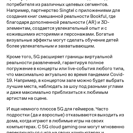
потребителя из различных целевых сегментов.
Например, партнерство Singtel с приложениями для
создания книг смешанной реальности Bookful, где
благодаря дополненной реальности (AR) и 3D-
элементам, создается увлекательный опыт и с
«ожившими» историями и персонажами. Богатые
визуальные эффекты могут сделать обучение детей
более увлекательным и захватывающим.
Кроме того, 5G расширяет границы виртуальной
реальности развлечений, гарантируя полное
погружение в концерты или live-события любого типа,
что максимально актуально во время пандемии Covid-
19. Например, в концертом зале можно будет выбрать
лучшие места, наблюдать за шоу под разными углами
и даже максимально приблизиться к любимым
артистам на сцене.
И еще немного плюсов 5G для геймеров. Часто
подростки (да и взрослые) отказываются выходить из
дома, когда играют в любимые игры на своих
компьютерах. С 5G cloud gaming они могут мгновенно
переключаться с игр на своих компьютерах и