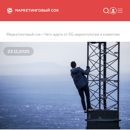
Маркетинговый сок
—
Чего ждать от 5G маркетологам и клиентам
Статьи
Новости
Сервисы
23.11.2020
Словарь
Консалтинг