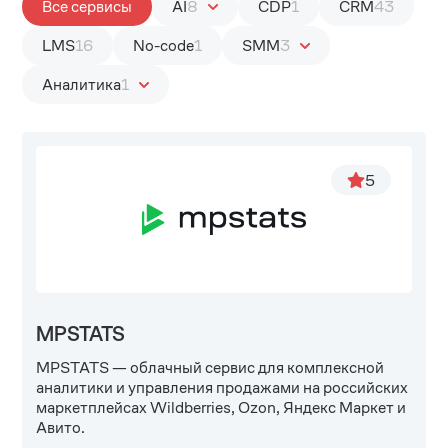
Все сервисы
AI
8
CDP
1
CRM
43
LMS
16
No-code
1
SMM
3
3
Аналитика
1
3
2
1
5
MPSTATS
MPSTATS — облачный сервис для комплексной
аналитики и управления продажами на российских
маркетплейсах Wildberries, Ozon, Яндекс Маркет и
Авито.