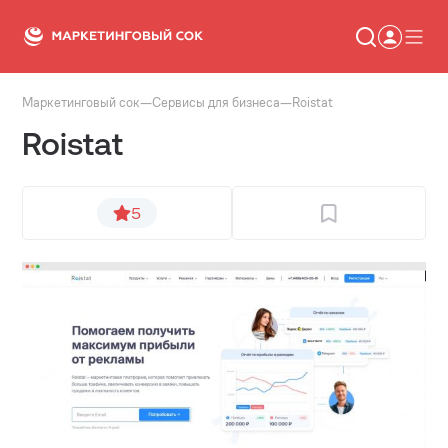
Маркетинговый сок
—
Сервисы для бизнеса
—
Roistat
Статьи
Roistat
Новости
Сервисы
Словарь
Консалтинг
5