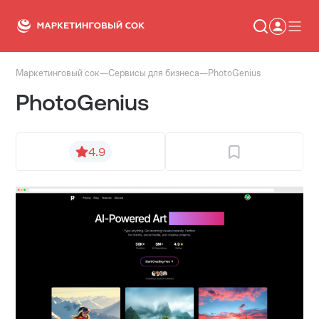
Маркетинговый сок
—
Сервисы для бизнеса
—
PhotoGenius
Статьи
PhotoGenius
Новости
Сервисы
Словарь
Консалтинг
4.9