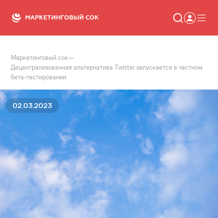
Маркетинговый сок
—
Статьи
Децентрализованная альтернатива Twitter запускается в частном
Новости
бета-тестировании
Сервисы
Словарь
Консалтинг
02.03.2023