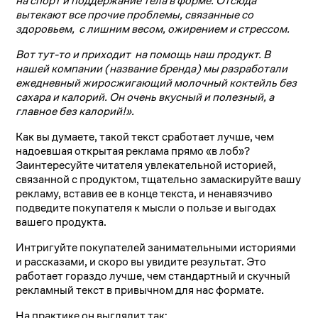
на спорт и поддержание тела в форме. Отсюда
вытекают все прочие проблемы, связанные со
здоровьем, с лишним весом, ожирением и стрессом.
Вот тут-то и приходит на помощь наш продукт. В
нашей компании (название бренда) мы разработали
ежедневный жиросжигающий молочный коктейль без
сахара и калорий. Он очень вкусный и полезный, а
главное без калорий!».
Как вы думаете, такой текст сработает лучше, чем
надоевшая открытая реклама прямо «в лоб»?
Заинтересуйте читателя увлекательной историей,
связанной с продуктом, тщательно замаскируйте вашу
рекламу, вставив ее в конце текста, и ненавязчиво
подведите покупателя к мысли о пользе и выгодах
вашего продукта.
Интригуйте покупателей занимательными историями
и рассказами, и скоро вы увидите результат. Это
работает гораздо лучше, чем стандартный и скучный
рекламный текст в привычном для нас формате.
На практике он выглядит так: