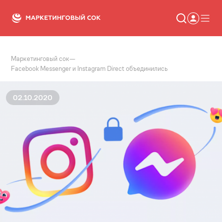
Маркетинговый сок
—
Статьи
Facebook Messenger и Instagram Direct объединились
Новости
Сервисы
Словарь
02.10.2020
Консалтинг