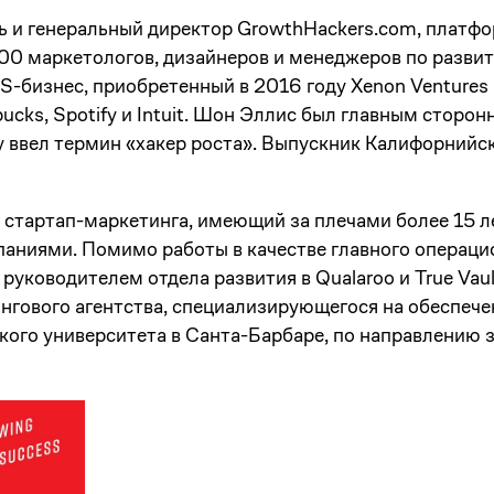
 и генеральный директор GrowthHackers.com, платф
00 маркетологов, дизайнеров и менеджеров по развит
aS-бизнес, приобретенный в 2016 году Xenon Venture
rbucks, Spotify и Intuit. Шон Эллис был главным сторо
у ввел термин «хакер роста». Выпускник Калифорнийск
 стартап-маркетинга, имеющий за плечами более 15 л
аниями. Помимо работы в качестве главного операци
руководителем отдела развития в Qualaroo и True Vaul
ингового агентства, специализирующегося на обеспече
ого университета в Санта-Барбаре, по направлению з