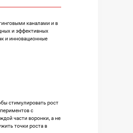
тинговыми каналами и в
дных и эффективных
ак и инновационные
обы стимулировать рост
спериментов с
дой части воронки, а не
жить точки роста в