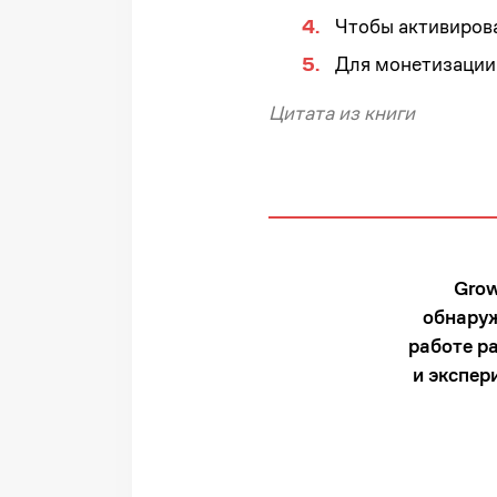
Чтобы активирова
Для монетизации 
Цитата из книги
Grow
обнаруж
работе р
и экспе