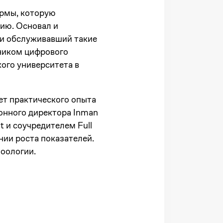
ормы, которую
ию. Основал и
s и обслуживавший такие
нником цифрового
ого университета в
ет практического опыта
онного директора Inman
t и соучредителем Full
нии роста показателей.
оологии.