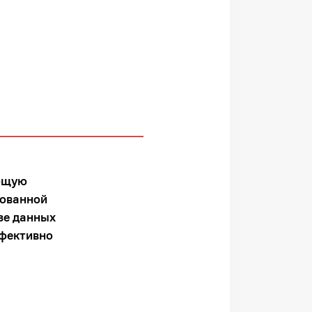
ающую
сованной
зе данных
фективно