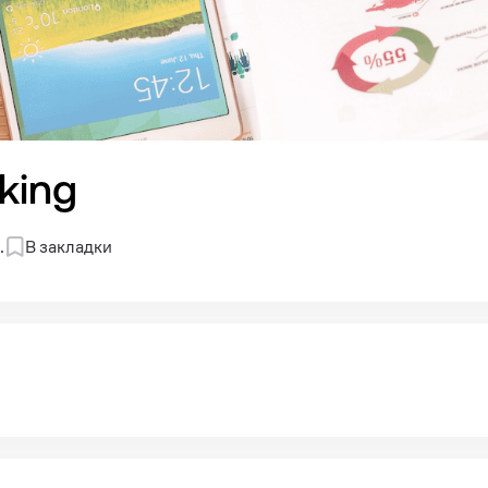
king
.
В закладки