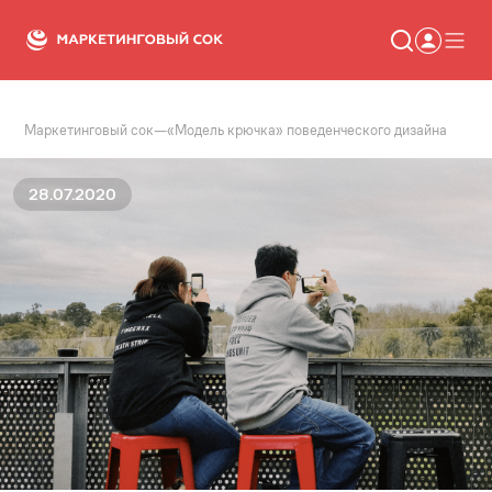
Маркетинговый сок
—
«Модель крючка» поведенческого дизайна
Статьи
Новости
Сервисы
28.07.2020
Словарь
Консалтинг