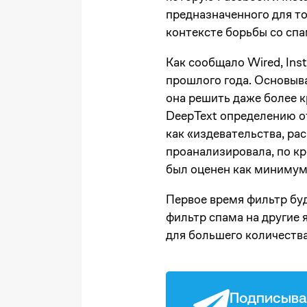
предназначенного для т
контексте борьбы со сп
Как сообщало Wired, Ins
прошлого года. Основыва
она решить даже более 
DeepText определению о
как «издевательства, ра
проанализировала, по кр
был оценен как минимум
Первое время фильтр буд
фильтр спама на другие я
для большего количества
Подписыва