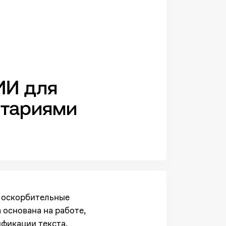
ИИ для
нтариями
т оскорбительные
 основана на работе,
фикации текста,