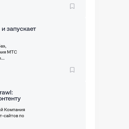
 и запускает
а»,
ания МТС
...
rawl:
онтенту
ий Компания
т-сайтов по