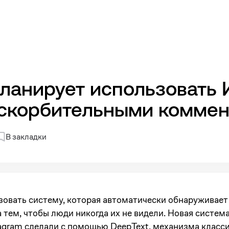
планирует использовать 
оскорбительными комме
В закладки
ьзовать систему, которая автоматически обнаруживае
 тем, чтобы люди никогда их не видели. Новая система
agram сделали с помощью DeepText, механизма класси