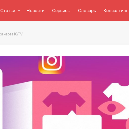
Статьи
Новости
Сервисы
Словарь
Консалтинг
ки через IGTV