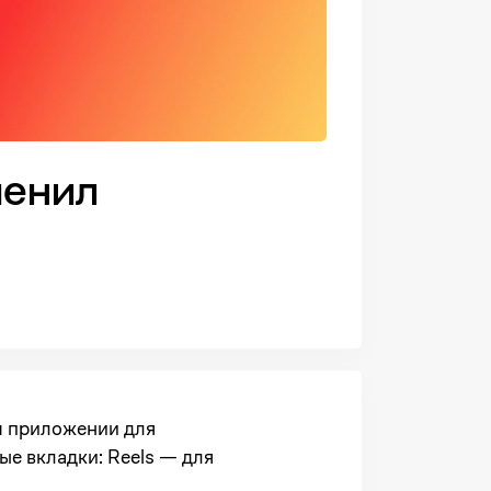
менил
м приложении для
ые вкладки: Reels — для