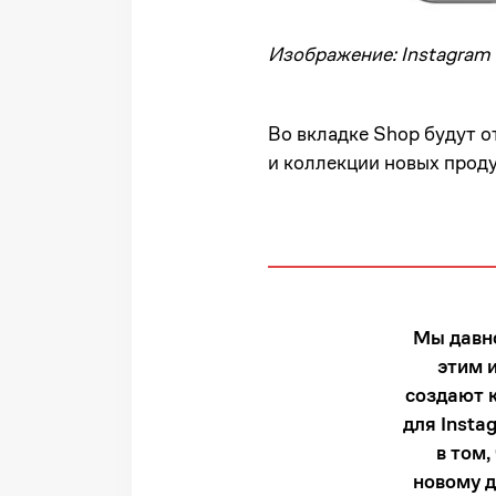
Изображение: Instagram
Во вкладке Shop будут 
и коллекции новых проду
Мы давно
этим 
создают к
для Insta
в том
новому д