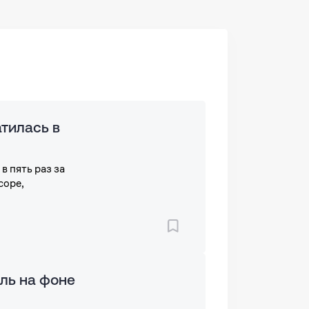
тилась в
в пять раз за
cope,
ль на фоне