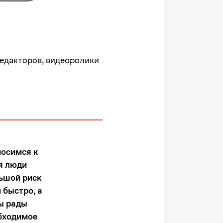
едакторов, видеоролики
носимся к
я люди
льшой риск
 быстро, а
ы рады
обходимое