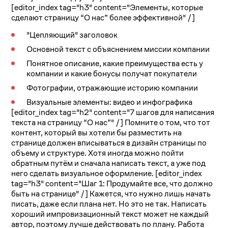
[editor_index tag="h3" content="Элементы, которые
сделают страницу “О нас” более эффективной" /]
"Цепляющий" заголовок
Основной текст с объяснением миссии компании
Понятное описание, какие преимущества есть у
компании и какие бонусы получат покупатели
Фотографии, отражающие историю компании
Визуальные элементы: видео и инфографика
[editor_index tag="h2" content="7 шагов для написания
текста на страницу “О нас”" /]
Помните о том, что тот
контент, который вы хотели бы разместить на
странице должен вписываться в дизайн страницы по
объему и структуре. Хотя иногда можно пойти
обратным путём и сначала написать текст, а уже под
него сделать визуальное оформление.
[editor_index
tag="h3" content="Шаг 1: Продумайте все, что должно
быть на странице" /]
Кажется, что нужно лишь начать
писать, даже если плана нет. Но это не так. Написать
хороший импровизационный текст может не каждый
автор, поэтому лучше действовать по плану. Работа