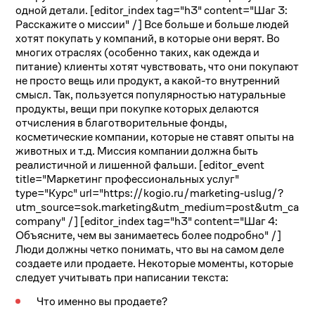
одной детали.
[editor_index tag="h3" content="Шаг 3:
Расскажите о миссии" /]
Все больше и больше людей
хотят покупать у компаний, в которые они верят.
Во
многих отраслях (особенно таких, как одежда и
питание) клиенты хотят чувствовать, что они покупают
не просто вещь или продукт, а какой-то внутренний
смысл.
Так, пользуется популярностью натуральные
продукты, вещи при покупке которых делаются
отчисления в благотворительные фонды,
косметические компании, которые не ставят опыты на
животных и т.д. Миссия компании должна быть
реалистичной и лишенной фальши.
[editor_event
title="Маркетинг профессиональных услуг"
type="Курс" url="https://kogio.ru/marketing-uslug/?
utm_source=sok.marketing&utm_medium=post&utm_camp
company" /] [editor_index tag="h3" content="Шаг 4:
Объясните, чем вы занимаетесь более подробно" /]
Люди должны четко понимать, что вы на самом деле
создаете или продаете.
Некоторые моменты, которые
следует учитывать при написании текста:
Что именно вы продаете?