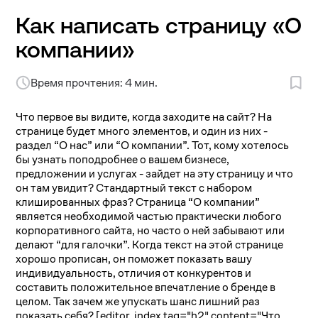
Как написать страницу «О
компании»
Время прочтения: 4 мин.
Что первое вы видите, когда заходите на сайт? На
странице будет много элементов, и один из них -
раздел “О нас” или “О компании”. Тот, кому хотелось
бы узнать поподробнее о вашем бизнесе,
предложении и услугах - зайдет на эту страницу и что
он там увидит? Стандартный текст с набором
клишированных фраз?
Страница “О компании”
является необходимой частью практически любого
корпоративного сайта, но часто о ней забывают или
делают “для галочки”. Когда текст на этой странице
хорошо прописан, он поможет показать вашу
индивидуальность, отличия от конкурентов и
составить положительное впечатление о бренде в
целом. Так зачем же упускать шанс лишний раз
показать себя?
[editor_index tag="h2" content="Что