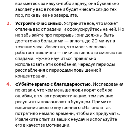
возьметесь за какую-либо задачу, она буквально
засядет у вас в голове и будет «чесаться» до тех
пор, пока вы ее не завершите.
Устройте «час силы».
Устраните все, что может
отвлечь вас от задачи, и сфокусируйтесь на ней. Но
не забывайте про перерывы; они должны быть
достаточно большими — вплоть до 20 минут в
течение часа. Известно, что мозг человека
работает циклично — пики активности сменяются
спадами. Нужно научиться правильно
использовать эти колебания, чередуя периоды
расслабления с периодами повышенной
концентрации.
«Убейте врага» с благодарностью.
Исследования
показали, что чем меньше люди корят себя за
ошибки, в т.ч. за прокрастинацию, тем лучшие
результаты показывают в будущем. Примите
извинения своего внутреннего «Я»: оно и так
потратило немало времени, чтобы их придумать.
Извлеките опыт из ваших неудач и используйте
его в качестве мотивации.