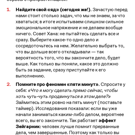
Найдите свой «яд» (сегодня же!).
Зачастую перед
нами стоит столько задач, что мы не знаем, за что
хвататься; в итоге испытываем слишком сильное
эмоциональное напряжение и не делаем вообще
ничего. Совет Хана: не пытайтесь сделать все и
сразу. Выберите какое-то одно дело и
сосредоточьтесь на нем. Желательно выбрать то,
что вы дольше всего откладывали — так
вероятность того, что вы закончите дело, будет
выше. Как только вы поняли, какое это должно
быть за задание, сразу приступайте к его
выполнению.
Помните про феномен «пяти минут».
Спросите у
себя:
«Что я могу сделать прямо сейчас, чтобы
хоть чуть-чуть продвинуться в этом деле?»
Займитесь этим ровно на пять минут (поставьте
таймер). Исследования показали: если вы уже
начали заниматься каким-либо делом, вероятнее
всего, вы его закончите. Так работает
эффект
Зейгарник:
человек лучше помнит прерванные
дела, чем завершенные. Поэтому как только вы