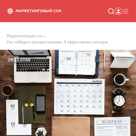
Маркетинговый сок
—
Статьи
Как победить прокрастинацию: 9 эффективных методов
Новости
Сервисы
Словарь
28.11.2018
Консалтинг