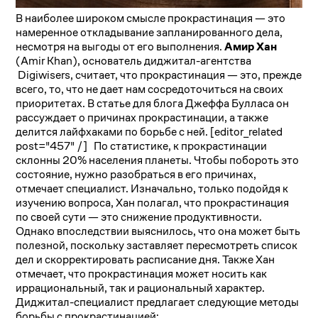
В наиболее широком смысле прокрастинация — это
намеренное откладывание запланированного дела,
несмотря на выгоды от его выполнения.
Амир Хан
(Amir Khan), основатель диджитал-агентства
Digiwisers, считает, что прокрастинация — это, прежде
всего, то, что не дает нам сосредоточиться на своих
приоритетах. В статье для блога Джеффа Булласа он
рассуждает о причинах прокрастинации, а также
делится лайфхаками по борьбе с ней. [editor_related
post="457" /] По статистике, к прокрастинации
склонны 20% населения планеты. Чтобы побороть это
состояние, нужно разобраться в его причинах,
отмечает специалист. Изначально, только подойдя к
изучению вопроса, Хан полагал, что прокрастинация
по своей сути — это снижение продуктивности.
Однако впоследствии выяснилось, что она может быть
полезной, поскольку заставляет пересмотреть список
дел и скорректировать расписание дня. Также Хан
отмечает, что прокрастинация может носить как
иррациональный, так и рациональный характер.
Диджитал-специалист предлагает следующие методы
борьбы с прокрастинацией: