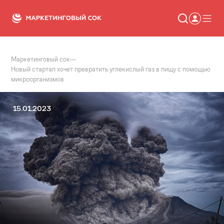
Маркетинговый сок
—
Статьи
Новый стартап хочет превратить углекислый газ в пищу с помощью
Новости
микроорганизмов
Сервисы
Словарь
Консалтинг
15.01.2023