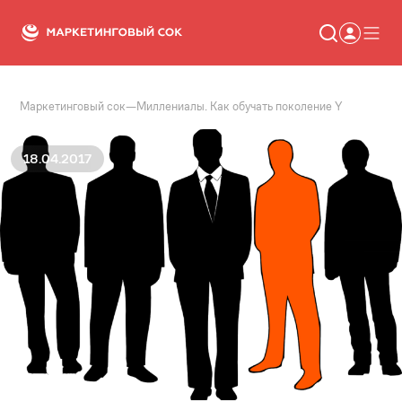
Маркетинговый сок
—
Миллениалы. Как обучать поколение Y
Статьи
Новости
Сервисы
18.04.2017
Словарь
Консалтинг