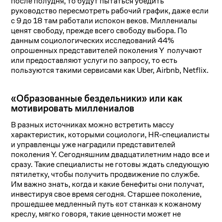
после полудня, то будут пытаться убедить
руководство пересмотреть рабочий график, даже если
с 9 до 18 там работали испокон веков. Миллениалы
ценят свободу, прежде всего свободу выбора. По
данным социологических исследований 44%
опрошенных представителей поколения Y получают
или предоставляют услуги по запросу, то есть
пользуются такими сервисами как Uber, Airbnb, Netflix.
«Образованные бездельники» или как
мотивировать миллениалов
В разных источниках можно встретить массу
характеристик, которыми социологи, HR-специалисты
и управленцы уже наградили представителей
поколения Y. Сегодняшним двадцатилетним надо все и
сразу. Такие специалисты не готовы ждать следующую
пятилетку, чтобы получить продвижение по службе.
Им важно знать, когда и какие бенефиты они получат,
инвестируя свое время сегодня. Старшее поколение,
прошедшее медленный путь «от станка» к кожаному
креслу, мягко говоря, такие ценности может не