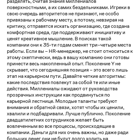
разделять, считая знания миллениалов
поверхностными, а их самих бездельниками. Игреки в
свою очередь авторитетов не признают, не особо
привязаны к рабочему месту, а потому, невзирая на
критику, отправятся искать организацию, где создана
комфортная среда, где поддерживают инициативу и
ценят креативное мышление. В поисках такой
компании они к 35-ти годам сменят три–четыре места
работы. Если вы – HR-менеджер, не стоит относиться к
этому скептически, ведь в вашу компанию они готовы
принести весь накопленный опыт. Поколение Y не
скрывает, что сегодняшняя позиция – это всего лишь
этап на карьерном пути. Давайте четкие алгоритмы:
какие последствия повлекут за собой те или иные
действия. Миллениалы ожидают от руководства
прозрачных инструкции как продвинуться по
карьерной лестнице. Молодые таланты требуют
внимания и обратной связи, хотят чтобы их ценили,
хвалили и подбадривали. Лучше публично. Поколение
двадцатилетних сотрудников желает быть
вовлеченным во все процессы, происходящие в
компании. Деньги для них очень важны, но даже ради
больших денег они не будут долго ходить на