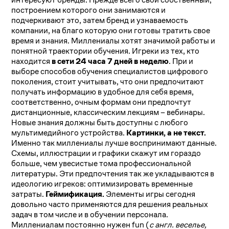
построением которого они занимаются и
подчеркивают это, затем бренд и узнаваемость
компании, на благо которую они готовы тратить свое
время и знания. Миллениалы хотят значимой работы и
понятной траектории обучения. Игреки из тех, кто
находится
в сети 24 часа 7 дней в неделю
. При и
выборе способов обучения специалистов цифрового
поколения, стоит учитывать, что они предпочитают
получать информацию в удобное для себя время,
соответственно, очным формам они предпочтут
дистанционные, классическим лекциям – вебинары.
Новые знания должны быть доступны с любого
мультимедийного устройства.
Картинки, а не текст.
Именно так миллениалы лучше воспринимают данные.
Схемы, иллюстрации и графики скажут им гораздо
больше, чем увесистые тома профессиональной
литературы. Эти предпочтения так же укладываются в
идеологию игреков: оптимизировать временные
затраты.
Геймификация.
Элементы игры сегодня
довольно часто применяются для решения реальных
задач в том числе и в обучении персонала.
Миллениалам постоянно нужен fun (
с англ. веселье,