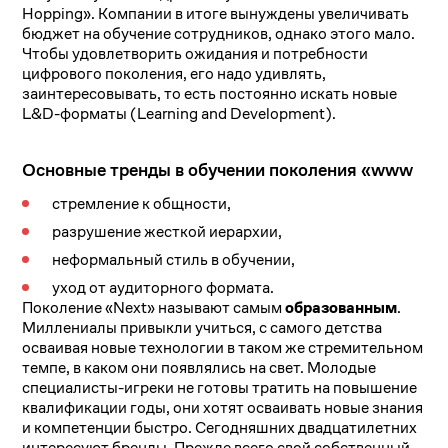
Hopping». Компании в итоге вынуждены увеличивать
бюджет на обучение сотрудников, однако этого мало.
Чтобы удовлетворить ожидания и потребности
цифрового поколения, его надо удивлять,
заинтересовывать, то есть постоянно искать новые
L&D-форматы (Learning and Development).
Основные тренды в обучении поколения «www
стремление к общности,
разрушение жесткой иерархии,
неформальный стиль в обучении,
уход от аудиторного формата.
Поколение «Next» называют самым
образованным
.
Миллениалы привыкли учиться, с самого детства
осваивая новые технологии в таком же стремительном
темпе, в каком они появлялись на свет. Молодые
специалисты-игреки не готовы тратить на повышение
квалификации годы, они хотят осваивать новые знания
и компетенции быстро. Сегодняшних двадцатилетних
интересуют бренды. Прежде всего свой собственный,