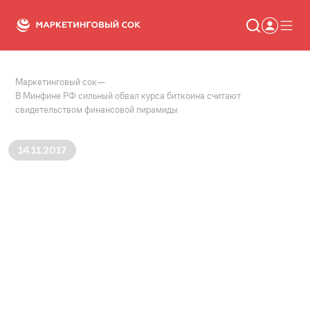
Маркетинговый сок
—
Статьи
В Минфине РФ сильный обвал курса биткоина считают
Новости
свидетельством финансовой пирамиды
Сервисы
Словарь
Консалтинг
14.11.2017