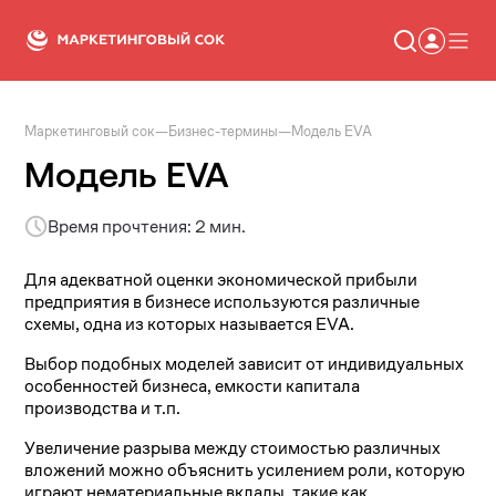
Маркетинговый сок
—
Бизнес-термины
—
Модель EVA
Статьи
Новости
Модель EVA
Сервисы
Словарь
Время прочтения: 2 мин.
Консалтинг
Для адекватной оценки экономической прибыли
предприятия в бизнесе используются различные
схемы, одна из которых называется EVA.
Выбор подобных моделей зависит от индивидуальных
особенностей бизнеса, емкости капитала
производства и т.п.
Увеличение разрыва между стоимостью различных
вложений можно объяснить усилением роли, которую
играют нематериальные вклады, такие как