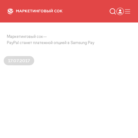
Маркетинговый сок
—
Статьи
PayPal станет платежной опцией в Samsung Pay
Новости
Сервисы
Словарь
17.07.2017
Консалтинг