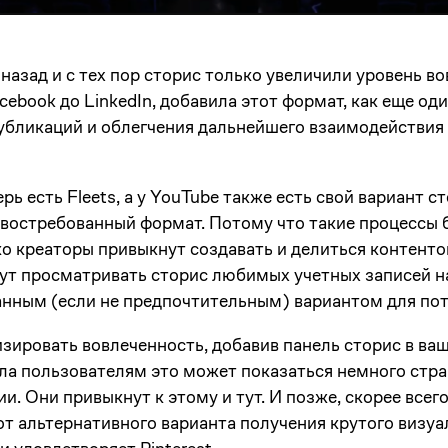
 назад и с тех пор сторис только увеличили уровень в
cebook до LinkedIn, добавила этот формат, как еще од
убликаций и облегчения дальнейшего взаимодействия 
ерь есть Fleets, а у YouTube также есть свой вариант 
ь востребованный формат. Потому что такие процессы 
о креаторы привыкнут создавать и делиться контенто
ут просматривать сторис любимых учетных записей н
анным (если не предпочтительным) вариантом для по
зировать вовлеченность, добавив панель сторис в ва
ала пользователям это может показаться немного стра
. Они привыкнут к этому и тут. И позже, скорее всего
 от альтернативного варианта получения крутого визуа