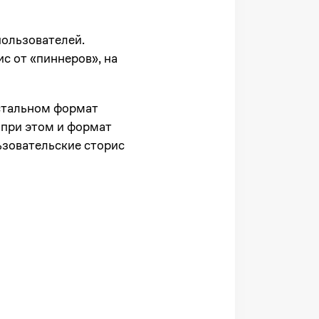
 пользователей.
с от «пиннеров», на
 остальном формат
о при этом и формат
ьзовательские сторис