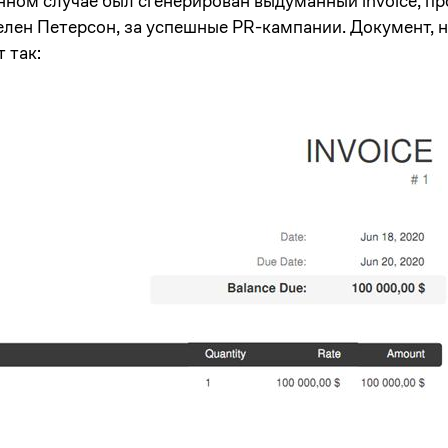
анном случае был сгенерирован выдуманный invoice, п
елен Петерсон, за успешные PR-кампании. Документ, 
 так: