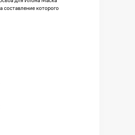
росьба для Илона Маска
на составление которого