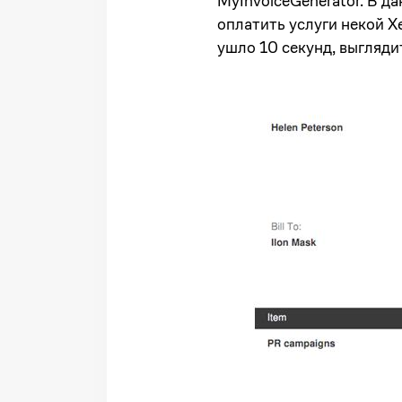
MyInvoiceGenerator. В д
оплатить услуги некой Х
ушло 10 секунд, выглядит