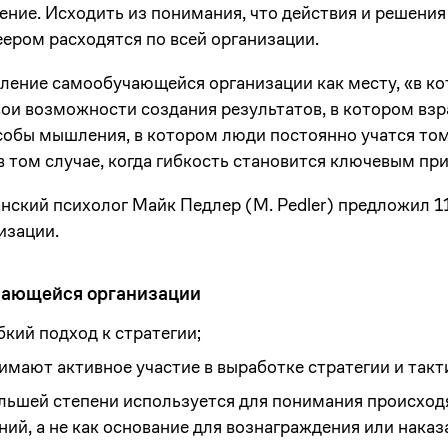
ие. Исходить из понимания, что действия и решения н
еером расходятся по всей организации.
еление самообучающейся организации как месту, «в к
ои возможности создания результатов, в котором вз
бы мышления, в котором люди постоянно учатся тому,
 том случае, когда гибкость становится ключевым пр
канский психолог Майк Педлер (M. Pedler) предложил 1
изации.
чающейся организации
кий подход к стратегии;
мают активное участие в выработке стратегии и такт
льшей степени используется для понимания происходя
ий, а не как основание для вознаграждения или наказ