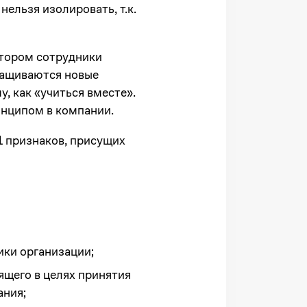
ельзя изолировать, т.к.
отором сотрудники
ращиваются новые
 как «учиться вместе».
инципом в компании.
1 признаков, присущих
ики организации;
щего в целях принятия
ания;