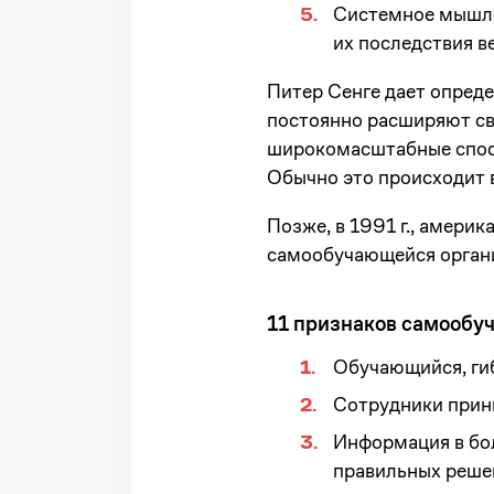
Системное мышлен
их последствия в
Питер Сенге дает опред
постоянно расширяют св
широкомасштабные спосо
Обычно это происходит в
Позже, в 1991 г., амери
самообучающейся орган
11 признаков самообу
Обучающийся, гиб
Сотрудники прини
Информация в бо
правильных решен