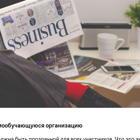
амообучающуюся организацию
лжна быть прозрачной для всех участников. Что это з