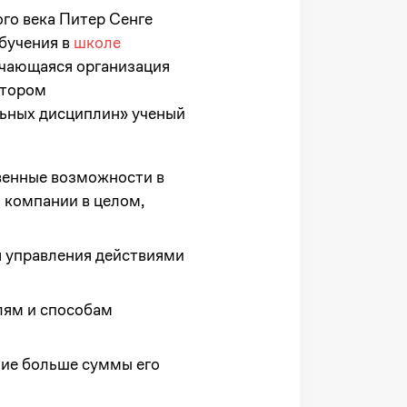
ого века Питер Сенге
обучения в
школе
учающаяся организация
ктором
льных дисциплин» ученый
твенные возможности в
 компании в целом,
я управления действиями
лям и способам
ние больше суммы его