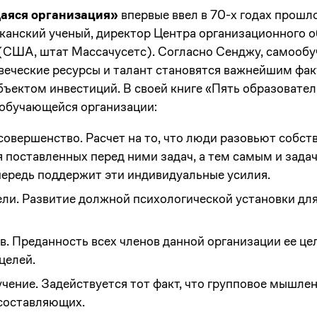
аяся организация»
впервые ввел в 70-х годах прошл
иканский ученый, директор Центра организационного 
(США, штат Массачусетс). Согласно Сенджу, самооб
овеческие ресурсы и талант становятся важнейшим фа
бъектом инвестиций. В своей книге «Пять образовате
обучающейся организации:
овершенство. Расчет на то, что люди разовьют собс
 поставленных перед ними задач, а тем самым и задач
чередь поддержит эти индивидуальные усилия.
ли. Развитие должной психологической установки дл
в. Преданность всех членов данной организации ее це
целей.
чение. Задействуется тот факт, что групповое мышле
составляющих.