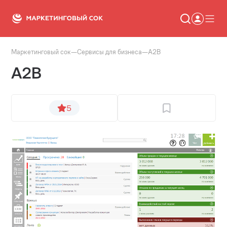
Маркетинговый сок
—
Сервисы для бизнеса
—
A2B
Статьи
A2B
Новости
Сервисы
Словарь
Консалтинг
5