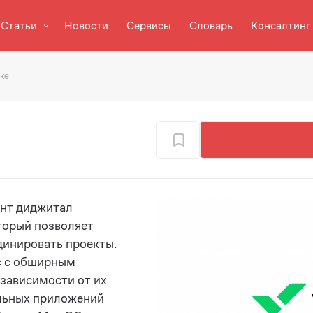
Статьи
Новости
Сервисы
Словарь
Консалтинг
ke
ент диджитал
торый позволяет
динировать проекты.
с с обширным
зависимости от их
льных приложений