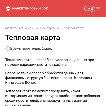
Маркетинговый сок
—
Бизнес-термины
—
Тепловая карта
Статьи
Новости
Тепловая карта
Сервисы
Словарь
Время прочтения: 1 мин.
Консалтинг
Тепловая карта — способ визуализации данных при
помощи вариации цвета на графике.
Впервые такой способ обработки данных для
финансовых структур был использован Кормаком
Кини еще в 90-ых.
Тепловая карта поможет определить, какая
информация интернет ресурса наиболее востребована
среди посетителей, анализируя личные данные
пользователей.