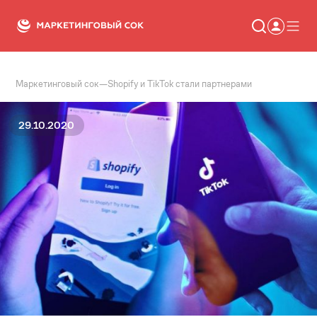
Маркетинговый сок
—
Shopify и TikTok стали партнерами
Статьи
Новости
Сервисы
29.10.2020
Словарь
Консалтинг