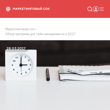
Маркетинговый сок
—
Статьи
Обзор программ для тайм-менеджмента в 2017
Новости
Сервисы
Словарь
28.03.2017
Консалтинг