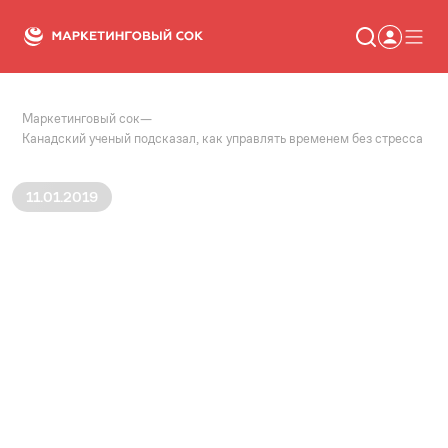
Маркетинговый сок
—
Статьи
Канадский ученый подсказал, как управлять временем без стресса
Новости
Сервисы
Словарь
11.01.2019
Консалтинг