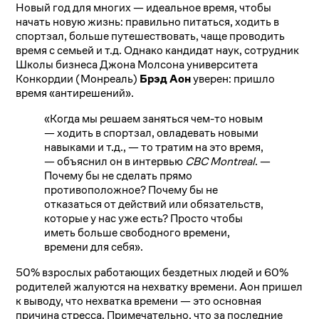
Новый год для многих — идеальное время, чтобы
начать новую жизнь: правильно питаться, ходить в
спортзал, больше путешествовать, чаще проводить
время с семьей и т.д. Однако кандидат наук, сотрудник
Школы бизнеса Джона Молсона университета
Конкордии (Монреаль)
Брэд Аон
уверен: пришло
время «антирешений».
«Когда мы решаем заняться чем-то новым
— ходить в спортзал, овладевать новыми
навыками и т.д., — то тратим на это время,
— объяснил он в интервью
CBC Montreal
. —
Почему бы не сделать прямо
противоположное? Почему бы не
отказаться от действий или обязательств,
которые у нас уже есть? Просто чтобы
иметь больше свободного времени,
времени для себя».
50% взрослых работающих бездетных людей и 60%
родителей жалуются на нехватку времени. Аон пришел
к выводу, что нехватка времени — это основная
причина стресса. Примечательно, что за последние