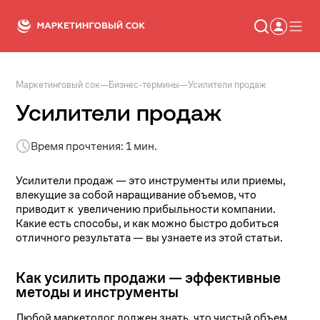
Маркетинговый сок
—
Бизнес-термины
—
Усилители продаж
Статьи
Новости
Усилители продаж
Сервисы
Словарь
Время прочтения: 1 мин.
Консалтинг
Усилители продаж — это инструменты или приемы,
влекущие за собой наращивание объемов, что
приводит к увеличению прибыльности компании.
Какие есть способы, и как можно быстро добиться
отличного результата — вы узнаете из этой статьи.
Как усилить продажи — эффективные
методы и инструменты
Любой маркетолог должен знать, что чистый объем