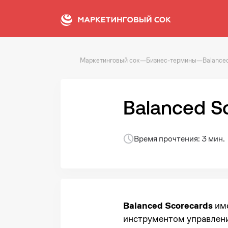
Маркетинговый сок
—
Бизнес-термины
—
Balance
Balanced S
Время прочтения: 3 мин.
Balanced Scorecards
име
инструментом управлени