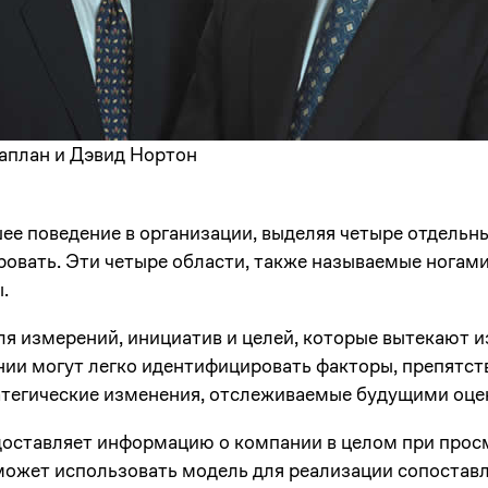
аплан и Дэвид Нортон
е поведение в организации, выделяя четыре отдельны
овать. Эти четыре области, также называемые ногами
.
я измерений, инициатив и целей, которые вытекают и
нии могут легко идентифицировать факторы, препятс
ратегические изменения, отслеживаемые будущими оц
оставляет информацию о компании в целом при прос
может использовать модель для реализации сопоставл