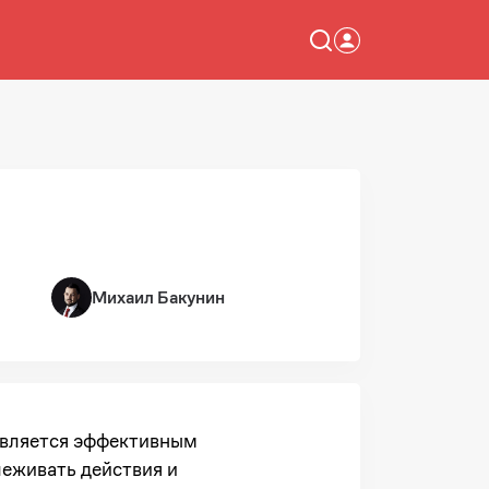
Михаил Бакунин
является эффективным
еживать действия и