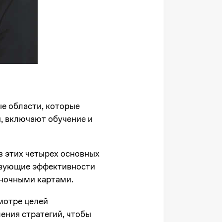
е области, которые
, включают обучение и
з этих четырех основных
твующие эффективности
еночными картами.
мотре целей
ения стратегий, чтобы