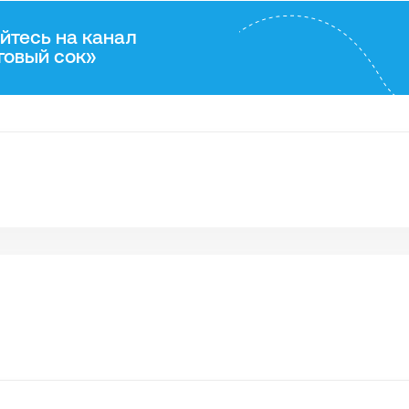
йтесь на канал
говый сок»