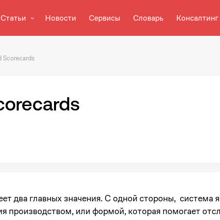
Статьи
Новости
Сервисы
Словарь
Консалтинг
d Scorecards
corecards
ет два главных значения. С одной стороны,
система 
я производством, или формой, которая помогает отсл