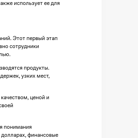
также использует ее для
аний. Этот первый этап
вно сотрудники
лью.
зводятся продукты.
ержек, узких мест,
качеством, ценой и
своей
ля понимания
 долларах, финансовые