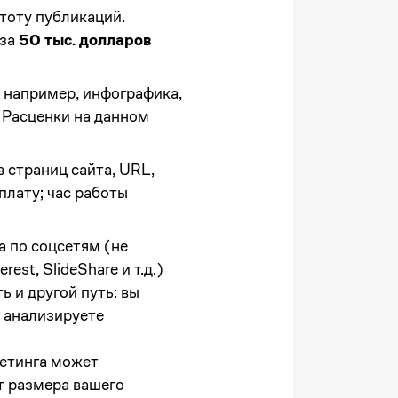
тоту публикаций.
за
50 тыс. долларов
, например, инфографика,
. Расценки на данном
страниц сайта, URL,
плату; час работы
а по соцсетям (не
est, SlideShare и т.д.)
ь и другой путь: вы
 анализируете
кетинга может
т размера вашего