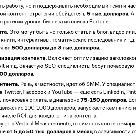
ь работу, но и поддерживать необходимый темп и час
ой контент-стратегии обойдется в
5 тыс. долларов.
А 
тратегии уровня бизнеса из списка Fortune.
та.
Это могут быть не только статьи в блог, видео или
 книги, интерактивы, тематические исследования и т.д
ся
от 500 долларов до 3 тыс. долларов.
изация контента.
Включает оптимизацию заголовков 
Alt и т.д. Зачастую SEO-специалисты берут почасовую 
00 долларов.
нтента.
Речь, в частности, идет об SMM. У специалист
Twitter, Facebook и YouTube — еще есть LinkedIn, Pinter
 почасовая оплата, в диапазоне
75-150 долларов.
Ест
движение 100-1000 долларов, запускаете кампанию и
 числе ROI, для каждого типа контента.
уют в Vertical Measurements, стоимость контент-мар
оне
от 5 до 50 тыс. долларов в месяц
в зависимости о