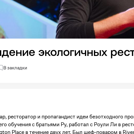
Видение экологичных рес
В закладки
ар, ресторатор и пропагандист идеи безотходного про
его обучения с братьями Ру, работал с Роули Ли в ре
ton Place в течение двух лет. Был шеф-поваром в Rive