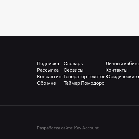
Подписка
Словарь
Личный кабин
Рассылка
Сервисы
Контакты
Консалтинг
Генератор текстов
Юридические 
Обо мне
Таймер Помодоро
Разработка сайта:
Key Account