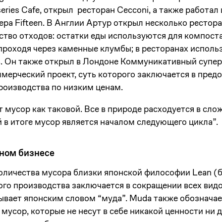
eries Cafe, открыл ресторан Cecconi, а также работа
а Fifteen. В Англии Артур открыл несколько рестора
тво отходов: остатки еды используются для компоста
проходя через каменные клумбы; в ресторанах исполь
. Он также открыл в Лондоне Коммуникативный суперм
ммерческий проект, суть которого заключается в пре
роизводства по низким ценам.
т мусор как таковой. Все в природе расходуется в с
 в итоге мусор является началом следующего цикла”.
нном бизнесе
количества мусора близки японской философии Lean (
ого производства заключается в сокращении всех видо
ывает японским словом “муда”. Muda также обознача
 мусор, которые не несут в себе никакой ценности ни д