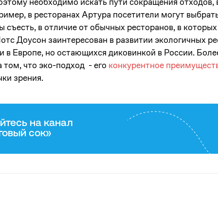
оэтому необходимо искать пути сокращения отходов, 
пример, в ресторанах Артура посетители могут выбра
ы съесть, в отличие от обычных ресторанов, в которы
Потс Доусон заинтересован в развитии экологичных р
и в Европе, но остающихся диковинкой в России. Боле
 том, что эко-подход - его
конкурентное преимущест
чки зрения.
йтесь на канал
говый сок»