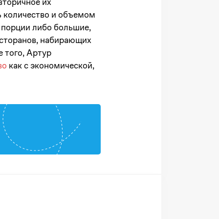
вторичное их
ть количество и объемом
х порции либо большие,
есторанов, набирающих
е того, Артур
во
как с экономической,