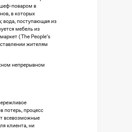
л шеф-поваром в
нов, в которых
; вода, поступающая из
зуется мебель из
аркет (The People's
доставлении жителям
ложном непрерывном
бережливое
в потерь, процесс
ет всевозможные
ля клиента, ни