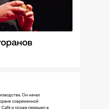
торанов
изводства. Он начал
сторане современной
r Café и позже перешел в