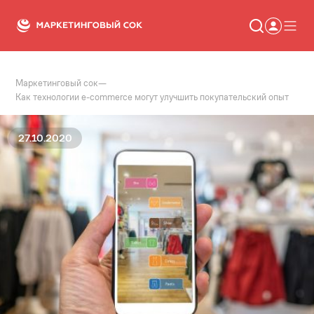
Маркетинговый сок
—
Статьи
Как технологии e-commerce могут улучшить покупательский опыт
Новости
Сервисы
Словарь
27.10.2020
Консалтинг