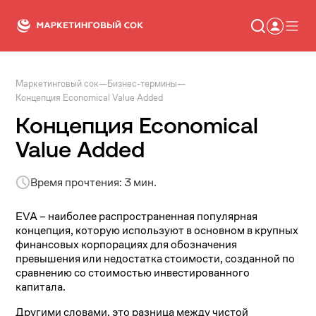
Маркетинговый сок
—
Бизнес-термины
—
Статьи
Концепция Economical Value Added
Новости
Сервисы
Концепция Economical
Словарь
Консалтинг
Value Added
Время прочтения: 3 мин.
EVA – наиболее распространенная популярная
концепция, которую используют в основном в крупных
финансовых корпорациях для обозначения
превышения или недостатка стоимости, созданной по
сравнению со стоимостью инвестированного
капитала.
Другими словами, это разница между чистой