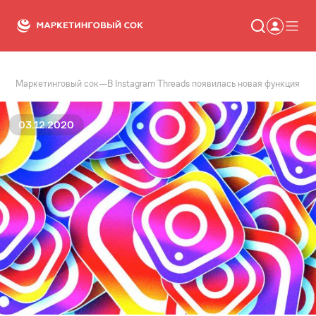
Маркетинговый сок
—
В Instagram Threads появилась новая функция
Статьи
Новости
Сервисы
03.12.2020
Словарь
Консалтинг