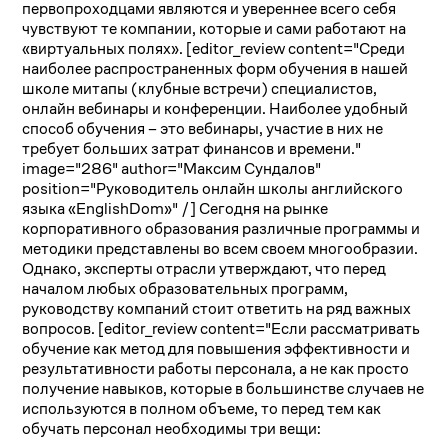
первопроходцами являются и увереннее всего себя
чувствуют те компании, которые и сами работают на
«виртуальных полях». [editor_review content="Среди
наиболее распространенных форм обучения в нашей
школе митапы (клубные встречи) специалистов,
онлайн вебинары и конференции. Наиболее удобный
способ обучения – это вебинары, участие в них не
требует больших затрат финансов и времени."
image="286" author="Максим Сундалов"
position="Руководитель онлайн школы английского
языка «EnglishDom»" /] Сегодня на рынке
корпоративного образования различные программы и
методики представлены во всем своем многообразии.
Однако, эксперты отрасли утверждают, что перед
началом любых образовательных программ,
руководству компаний стоит ответить на ряд важных
вопросов. [editor_review content="Если рассматривать
обучение как метод для повышения эффективности и
результативности работы персонала, а не как просто
получение навыков, которые в большинстве случаев не
используются в полном объеме, то перед тем как
обучать персонал необходимы три вещи: