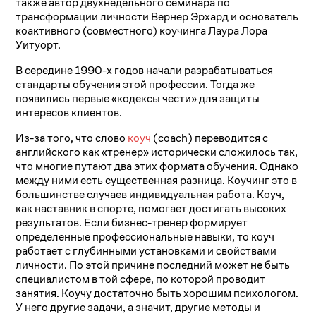
также автор двухнедельного семинара по
трансформации личности Вернер Эрхард и основатель
коактивного (совместного) коучинга Лаура Лора
Уитуорт.
В середине 1990-х годов начали разрабатываться
стандарты обучения этой профессии. Тогда же
появились первые «кодексы чести» для защиты
интересов клиентов.
Из-за того, что слово
коуч
(coach) переводится с
английского как «тренер» исторически сложилось так,
что многие путают два этих формата обучения. Однако
между ними есть существенная разница. Коучинг это в
большинстве случаев индивидуальная работа. Коуч,
как наставник в спорте, помогает достигать высоких
результатов. Если бизнес-тренер формирует
определенные профессиональные навыки, то коуч
работает с глубинными установками и свойствами
личности. По этой причине последний может не быть
специалистом в той сфере, по которой проводит
занятия. Коучу достаточно быть хорошим психологом.
У него другие задачи, а значит, другие методы и