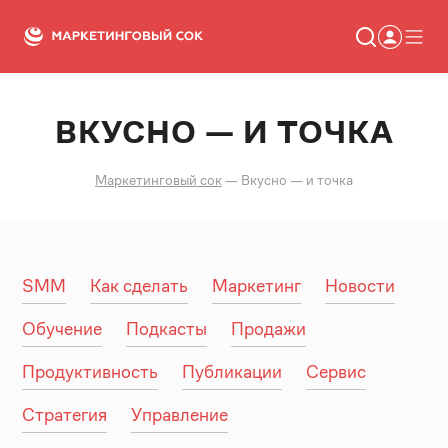
ВКУСНО — И ТОЧКА
Статьи
Новости
Сервисы
Маркетинговый сок
—
Вкусно — и точка
Словарь
Консалтинг
SMM
Как сделать
Маркетинг
Новости
Обучение
Подкасты
Продажи
Продуктивность
Публикации
Сервис
Стратегия
Управление