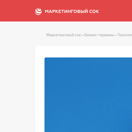
Маркетинговый сок
—
Бизнес-термины
—
Техноло