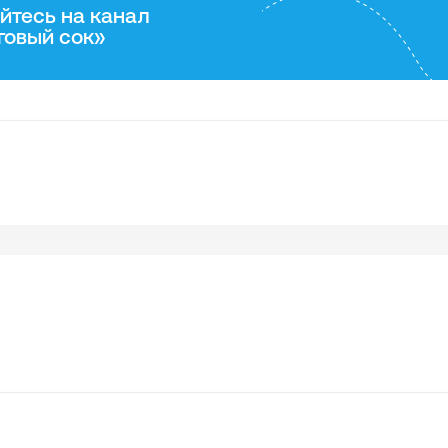
йтесь на канал
говый сок»