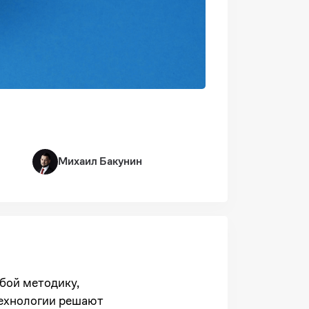
Михаил Бакунин
бой методику,
ехнологии решают