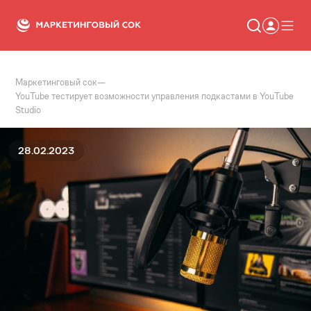
Маркетинговый сок
—
Статьи
YouTube тестирует возможности управления подкастами в YouTube
Новости
Studio
Сервисы
Словарь
Консалтинг
28.02.2023