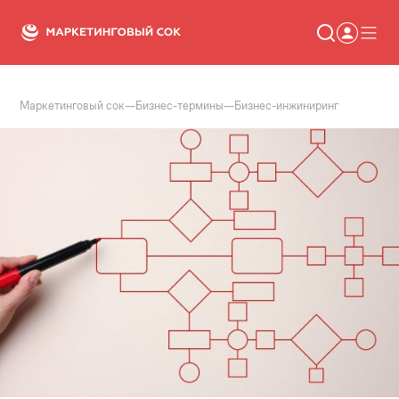
Маркетинговый сок
—
Бизнес-термины
—
Бизнес-инжиниринг
Статьи
Новости
Сервисы
Словарь
Консалтинг