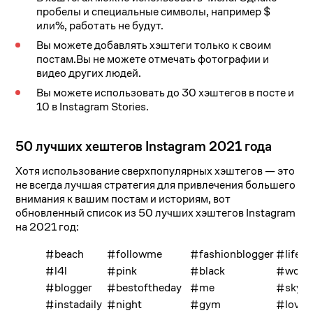
пробелы и специальные символы, например $
или%, работать не будут.
Вы можете добавлять хэштеги только к своим
постам.Вы не можете отмечать фотографии и
видео других людей.
Вы можете использовать до 30 хэштегов в посте и
10 в Instagram Stories.
50 лучших хештегов Instagram 2021 года
Хотя использование сверхпопулярных хэштегов — это
не всегда лучшая стратегия для привлечения большего
внимания к вашим постам и историям, вот
обновленный список из 50 лучших хэштегов Instagram
на 2021 год:
#beach
#followme
#fashionblogger
#lifest
#l4l
#pink
#black
#work
#blogger
#bestoftheday
#me
#sky
#instadaily
#night
#gym
#love