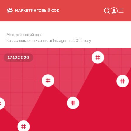
Маркетинговый сок
—
Статьи
Как использовать хэштеги Instagram в 2021 году
Новости
Сервисы
Словарь
17.12.2020
Консалтинг