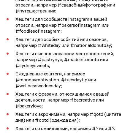
отрасли, например #свадебныйфотограф или
#путешественник;
Хештеги для сообществ Instagram в вашей
отрасли, например #bakersofinstagram или
#foodiesofinstagram;
Хештеги для особых событий или сезонов,
например #whiteday или #nationaldonutday;
Хештеги с использованием местоположений,
например #pastrynyc, #madeintoronto или
#sydneysweets;
Ежедневные хэштеги, например
#mondaymotivation, #tuesdaytip или
#wellnesswednesday;
Хэштеги с фразами, относящимися к вашей
деятельности, например #becreative или
#bakerylove;
Хештеги с акронимами, например #qotd (цитата
дня) или #ootd (одежда дня);
Хэштеги со смайликами, например #? или #?.