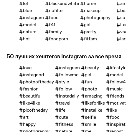
#lol
#blackandwhite
#home
#amaz
#blue
#nofilter
#makeup
#beaut
#instagram
#food
#photography
#sun
#model
#f4f
#girl
#luxur
#nature
#family
#pretty
#vsco
#hot
#foodporn
#fitfam
#lands
50 лучших хештегов Instagram за все время
#love
#instagram
#beauty
#lifestyle
#instagood
#followme
#girl
#model
#photooftheday
#style
#fun
#follow4fol
#fashion
#follow
#photo
#music
#beautiful
#instadaily
#amazing
#friends
#like4like
#travel
#likeforlike
#motivatio
#picoftheday
#life
#instalike
#like
#art
#cute
#selfie
#food
#happy
#fitness
#smile
#inspiratio
#photography
#nature
#me
#repost