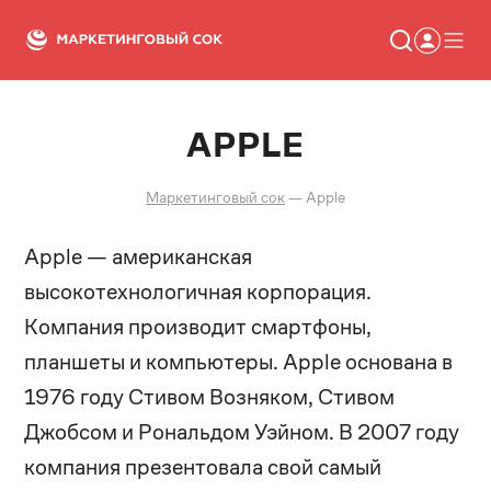
APPLE
Статьи
Новости
Сервисы
Маркетинговый сок
—
Apple
Словарь
Консалтинг
Apple — американская
высокотехнологичная корпорация.
Компания производит смартфоны,
планшеты и компьютеры. Apple основана в
1976 году Стивом Возняком, Стивом
Джобсом и Рональдом Уэйном. В 2007 году
компания презентовала свой самый