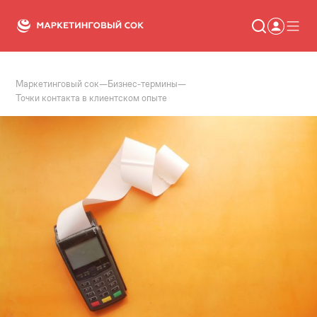
Маркетинговый сок
—
Бизнес-термины
—
Статьи
Точки контакта в клиентском опыте
Новости
Сервисы
Словарь
Консалтинг