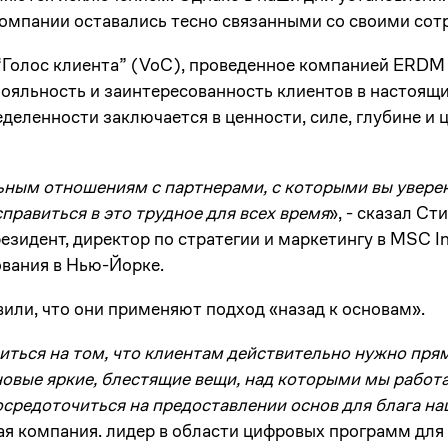
компании оставались тесно связанными со своими сот
Голос клиента” (VoC), проведенное компанией ERDM C
лояльность и заинтересованность клиентов в настоящ
деленности заключается в ценности, силе, глубине и 
ьным отношениям с партнерами, с которыми вы увере
справиться в это трудное для всех время
», - сказал Ст
зидент, директор по стратегии и маркетингу в MSC In
вания в Нью-Йорке.
или, что они применяют подход «назад к основам».
ться на том, что клиентам действительно нужно прям
овые яркие, блестящие вещи, над которыми мы работа
осредоточиться на предоставлении основ для блага н
ая компания. лидер в области цифровых программ для