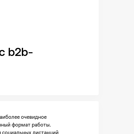
с b2b-
наиболее очевидное
нный формат работы.
я социальных дистанций