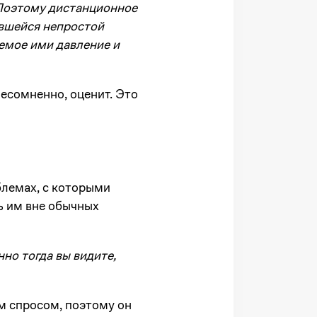
 Поэтому дистанционное
вшейся непростой
емое ими давление и
несомненно, оценит. Это
блемах, с которыми
ь им вне обычных
нно тогда вы видите,
м спросом, поэтому он