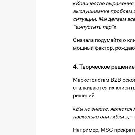
«
Количество выражения 
выслушивание проблем и
ситуации. Мы делаем вс
“выпустить пар”
».
Сначала подумайте о кли
мощный фактор, рождаю
4. Творческое решени
Маркетологам B2B реком
сталкиваются их клиенты
решений.
«
Вы не знаете, является
насколько они гибки
», -
Например, MSC прекрати