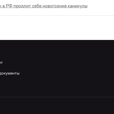
 в РФ продлит себе новогодние каникулы
ет
документы