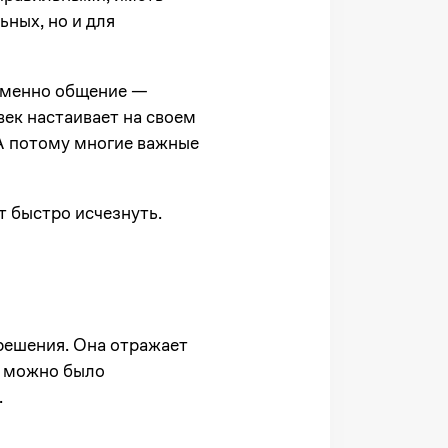
ьных, но и для
именно общение —
век настаивает на своем
А потому многие важные
т быстро исчезнуть.
решения. Она отражает
х можно было
.