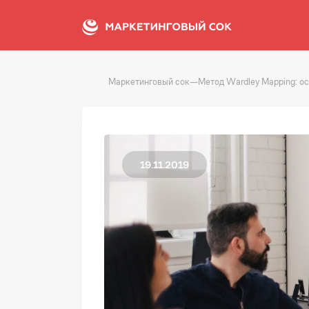
Маркетинговый сок
—
Метод Wardley Mapping: о
19.11.2019